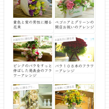
黄色と紫の男性に贈る
ベゴニアとグリーンの
花束
開店お祝いのアレンジ
お誕生日に贈る花
お誕生日に贈る花
ピンクのバラをすっと
バラ１０８本のフラワ
伸ばした発表会のフラ
ーアレンジ
ワーアレンジ
祝いに贈るプリザーブドフラワー
お見舞いに贈る花
お