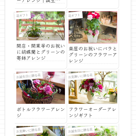
ーアレンジ｜誕生日・
開店祝い・季節の贈り
物
花ギフト
花ギフト
開店・開業等のお祝い
楽屋のお祝いにバラと
に胡蝶蘭とグリーンの
グリーンのフラワーア
寄鉢アレンジ
レンジ
お誕生日に贈る花
お見舞いに贈る花
ボトルフラワーアレン
フラワーオーダーアレ
ジ
ンジギフト
お見舞いに贈る花
お誕生日に贈る花