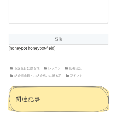
[honeypot honeypot-field]
お誕生日に贈る花
レッスン
店長日記
結婚記念日・ご結婚祝いに贈る花
花ギフト
関連記事