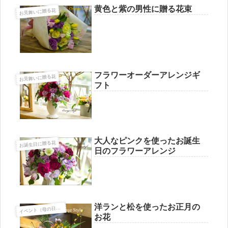
黄色と紫の男性に贈る花束
お見舞いに贈る花
フラワーオーダーアレンジギ
お見舞いに贈る花
フト
大人なピンクを使ったお誕生
お誕生日に贈る花
日のフラワーアレンジ
洋ランと松を使ったお正月の
ベント（母の日・敬老の日・ハロウィン・Xmas・お正月など）
イ
お花