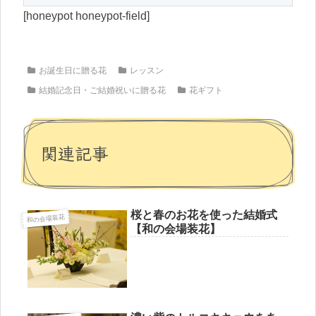
[honeypot honeypot-field]
お誕生日に贈る花
レッスン
結婚記念日・ご結婚祝いに贈る花
花ギフト
関連記事
桜と春のお花を使った結婚式
和の会場装花
【和の会場装花】