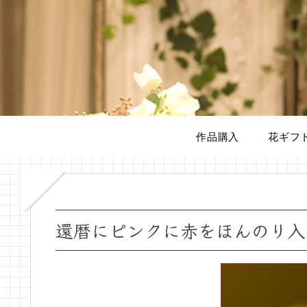
作品購入
花ギフ
還暦にピンクに赤をほんのり入