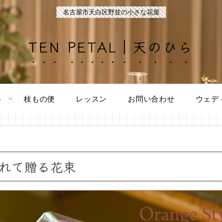
名古屋市天白区野並の小さな花屋
TEN PETAL｜天のひら
ト
枝もの便
レッスン
お問い合わせ
ウェデ
れて贈る花束