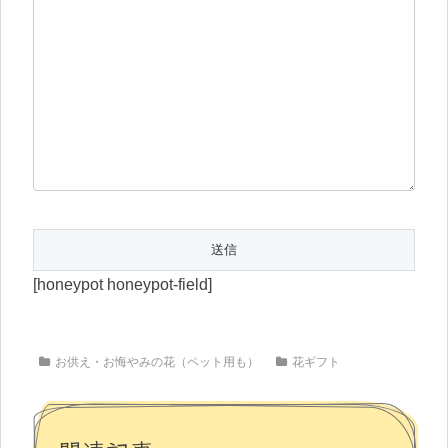
[honeypot honeypot-field]
お供え・お悔やみの花（ペット用も）
花ギフト